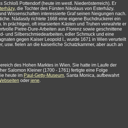
s Schloß Pottendorf (heute im westl. Niederösterreich). Er
terházy
, die Tochter des Fürsten Nikolaus von Esterházy.
und Wissenschaften interessierte Graf seinen Neigungen nach.
iche. Nádasdy richtete 1668 eine eigene Buchdruckerei ein
 In prächtigen, oft intarsierten Kästen und Truhen verwahrte er
ertvolle Pietre-Dure-Arbeiten aus Florenz sowie geschnittene
Gold- und Silberschmiedearbeiten, edler Schmuck und eine
naten gegen Kaiser Leopold I., wurde 1671 in Wien verurteilt
, usw. fielen an die kaiserliche Schatzkammer, aber auch an
ereich des Hohen Marktes in Wien. Sie hatte im Laufe der
er Salomon Kleiner (1700 - 1761) fertigte eine Folge
die heute im
Paul-Getty-Museum
, Santa Monica, aufbewahrt
Webseiten
oder
jene
.