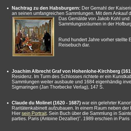
Nachtrag zu den Habsburgern:
Der Gemahl der Kaiserin 
an seinen umfangreichen Sammlungen. Mit dem Ankauf der 
Das Gemälde von Jakob Kohl und Fr
Sammlungssräumen in der Hofburg. V
Rund hundert Jahre vorher stellte
Reisebuch dar.
Joachim Albrecht Graf von Hohenlohe-Kirchberg (1619
Residenz. Im Turm des Schlosses richtete er ein Kunstkab
Sammlungen weiter ausbaute und 1684 eigenhändig inventa
Sigmaringen (Jan Thorbecke Verlag), 147 S.
Claude du Molinet (1620 - 1687)
war ein gelehrter Kanoni
Raritätenkabinett aufzubauen. In einem Raum neben der Bib
Hier
sein Portrait
. Sein Buch über die Sammlung in Sainte
parties. Paris (Antoine Dezallier)". 1989 erschien in Pari