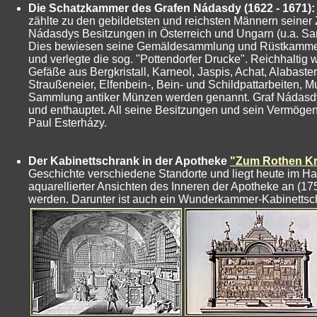
Die Schatzkammer des Grafen Nádasdy (1622 - 1671):
zählte zu den gebildetsten und reichsten Männern seiner
Nádasdys Besitzungen in Österreich und Ungarn (u.a. Sar
Dies bewiesen seine Gemäldesammlung und Rüstkammer. Se
und verlegte die sog. "Pottendorfer Drucke". Reichhaltig 
Gefäße aus Bergkristall, Karneol, Jaspis, Achat, Alabaste
Straußeneier, Elfenbein-, Bein- und Schildpattarbeiten, 
Sammlung antiker Münzen werden genannt. Graf Nádasdy, H
und enthauptet. All seine Besitzungen und sein Vermögen
Paul Esterházy.
Der Kabinettschrank in der Apotheke
"Zum Rothen K
Geschichte verschiedene Standorte und liegt heute im Hau
aquarellierter Ansichten des Inneren der Apotheke an (1
werden. Darunter ist auch ein Wunderkammer-Kabinettschr