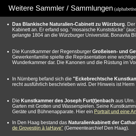
Weitere Sammler / Sammlungen
(alphabetis
Das Blankische Naturalien-Cabinett zu Würzburg
. Der
Kabinett an. Er erfand sog. "mosaische Kunststücke" (au
gelangte 1804 an die Würzburger Universität. Bonavita B
Die Kunstkammer der Regensburger
Großeisen- und Ge
Gewerkenfamilie spielte die Repräsentation eine wichtige
Wunderkammer dar. Die Kanonen und die Rüstung im Vord
In Nürnberg befand sich die
"Eckebrechtsche Kunstka
recht ausführlich beschrieben wird. Der Hinweis ist Herr
Die
Kunstkammer des Joseph Furt(t)enbach
aus Ulm. 
Garten mit Grotten und Wasserspielen. Seine Kunstkamm
Geräte und Bühnenapparate. Hier ein
Portrait und eine 
In Den Haag bestand das
Naturalienkabinett der Catha
de Grovestijn à laHaye"
(Gemeentearchief Den Haag).