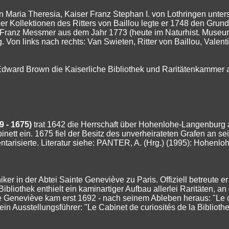
Maria Theresia, Kaiser Franz Stephan I. von Lothringen unterst
Kollektionen des Ritters von Baillou legte er 1748 den Grund
anz Messmer aus dem Jahr 1773 (heute im Naturhist. Museum W
on links nach rechts: Van Swieten, Ritter von Baillou, Valent
 Edward Brown die Kaiserliche Bibliothek und Raritätenkammer 
 - 1675)
trat 1642 die Herrschaft über Hohenlohe-Langenburg a
inett ein. 1675 fiel der Besitz des unverheirateten Grafen an s
risierte. Literatur siehe: PANTER, A. (Hrg.) (1995): Hohenlohe
ker in der Abtei Sainte Geneviève zu Paris. Offiziell betreute e
liothek enthielt ein kaminartiger Aufbau allerlei Raritäten, a
 Geneviève kam erst 1692 - nach seinem Ableben heraus: "Le c
s ein Ausstellungsführer: "Le Cabinet de curiosités de la Bibliot