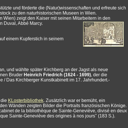
ützte und förderte die (Natur)wissenschaften und erfreute sich
stock zu den naturhistorischen Museen in Wien.
ien) zeigt den Kaiser mit seinen Mitarbeitern in den
in Duval, Abbé Marcy.
auf einem Kupferstich in seinem
n, und wählte später Kirchberg an der Jagst als neue
einen Bruder
Heinrich Friedrich (1624 - 1699)
, der die
 / Das Kirchberger Kunstkabinett im 17. Jahrhundert.-
r die
KLosterbibliothek
. Zusätzlich war er bemüht, ein
n den Wänden zeigten Bilder die Portraits französischen Könige.
abinet de la bibliothèque de Sainte-Geneviève, divisé en deux
heque Sainte-Geneviève des origines à nos jours" (183 S.).