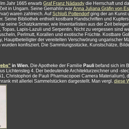
Im Jahr 1665 erwarb
Graf Franz Nádasdy
die Herrschaft und da
 Zeit in Ungarn. Seine Gemahlin war
Anna Juliana Gräfin von Es
var) waren zahlreich. Auf
Schloß Pottendorf
ging der an Kunst 
ine Bibliothek enthielt kostbare Handschriften und Kupferst
war seine Schatzkammer, wie Inventarlisten aus der Zeit belegen.
r, Topas, Lapis-Lazuli und Serpentin. Nicht zu vergessen sind w
Muscheln, Perlmutt, Korallen und exotische Früchte. Kostbare 
auptbeteiligter der vereitelten Verschwörung ungarischer Mag
 wurden konfisziert. Die Sammlungsstücke, Kunstschätze, Bilder
rebs"
in Wien.
Die Apotheke der Familie
Pauli
befand sich im B
s Lichtensteg 4. Der bedeutende Architekturzeichner und -stech
751, Christophori de Pauli Pharmacopoei Camera Materialium), 
ank mit allerlei Sammelstücken dargestellt. Man vergl.
diese 