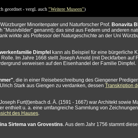
ch geordnet - vergl. auch
"Weitere Museen"
)
 Würzburger Minoritenpater und Naturforscher Prof.
Bonavita Bl
ch "Musivbilder" genannt); das sind aus Federn und anderen n
lank wirkte als Professor der Naturgeschichte an der Uni Wür
werkenfamilie Dimpfel
kann als Beispiel für eine bürgerliche 
 Rolle. Im Jahre 1668 stellt Joseph Arnold (mit Deckfarben auf
ergrund verweisen auf den Eisenhandel der Familie Dimpfel.
mmer"
, die in einer Reisebeschreibung des Giengener Predig
n Ulrich Stark aus Giengen zu verdanken, dessen
Transkription 
Joseph Furt(t)enbach d. Ä. (1591 - 1667) war Architekt sowie 
er enthielt u. a. eine umfangreiche Sammlung von Zeichnunge
Ansicht des Hauses
.
rina Sirtema van Grovestins
. Aus dem Jahr 1756 stammt diese