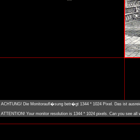
ACHTUNG! Die Monitoraufl�sung betr�gt 1344 * 1024 Pixel. Das ist ausreiche
ATTENTION! Your monitor resolution is 1344 * 1024 pixels. Can you see all wi